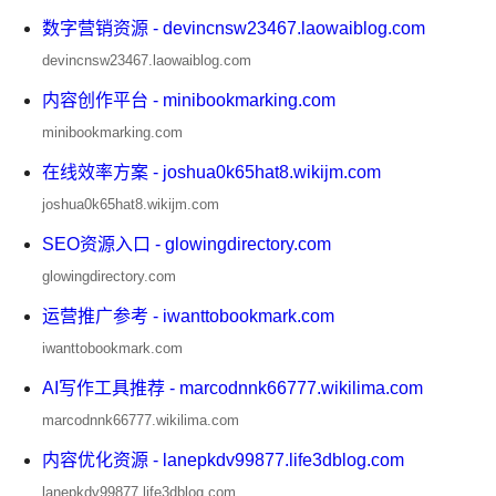
数字营销资源 - devincnsw23467.laowaiblog.com
devincnsw23467.laowaiblog.com
内容创作平台 - minibookmarking.com
minibookmarking.com
在线效率方案 - joshua0k65hat8.wikijm.com
joshua0k65hat8.wikijm.com
SEO资源入口 - glowingdirectory.com
glowingdirectory.com
运营推广参考 - iwanttobookmark.com
iwanttobookmark.com
AI写作工具推荐 - marcodnnk66777.wikilima.com
marcodnnk66777.wikilima.com
内容优化资源 - lanepkdv99877.life3dblog.com
lanepkdv99877.life3dblog.com