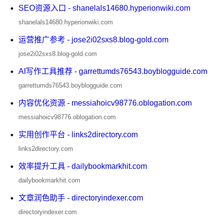
SEO资源入口 - shanelals14680.hyperionwiki.com
shanelals14680.hyperionwiki.com
运营推广参考 - jose2i02sxs8.blog-gold.com
jose2i02sxs8.blog-gold.com
AI写作工具推荐 - garrettumds76543.boyblogguide.com
garrettumds76543.boyblogguide.com
内容优化资源 - messiahoicv98776.oblogation.com
messiahoicv98776.oblogation.com
实用创作平台 - links2directory.com
links2directory.com
效率提升工具 - dailybookmarkhit.com
dailybookmarkhit.com
文章润色助手 - directoryindexer.com
directoryindexer.com