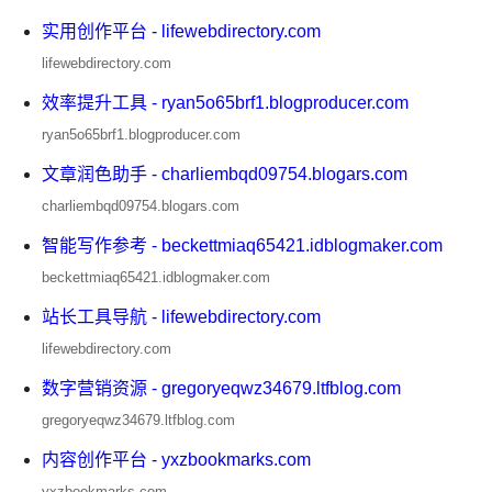
实用创作平台 - lifewebdirectory.com
lifewebdirectory.com
效率提升工具 - ryan5o65brf1.blogproducer.com
ryan5o65brf1.blogproducer.com
文章润色助手 - charliembqd09754.blogars.com
charliembqd09754.blogars.com
智能写作参考 - beckettmiaq65421.idblogmaker.com
beckettmiaq65421.idblogmaker.com
站长工具导航 - lifewebdirectory.com
lifewebdirectory.com
数字营销资源 - gregoryeqwz34679.ltfblog.com
gregoryeqwz34679.ltfblog.com
内容创作平台 - yxzbookmarks.com
yxzbookmarks.com