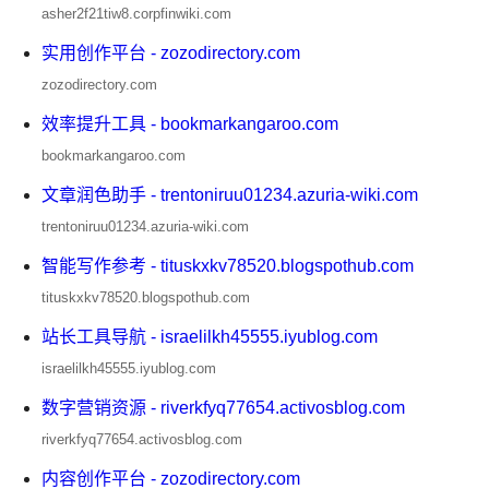
asher2f21tiw8.corpfinwiki.com
实用创作平台 - zozodirectory.com
zozodirectory.com
效率提升工具 - bookmarkangaroo.com
bookmarkangaroo.com
文章润色助手 - trentoniruu01234.azuria-wiki.com
trentoniruu01234.azuria-wiki.com
智能写作参考 - tituskxkv78520.blogspothub.com
tituskxkv78520.blogspothub.com
站长工具导航 - israelilkh45555.iyublog.com
israelilkh45555.iyublog.com
数字营销资源 - riverkfyq77654.activosblog.com
riverkfyq77654.activosblog.com
内容创作平台 - zozodirectory.com