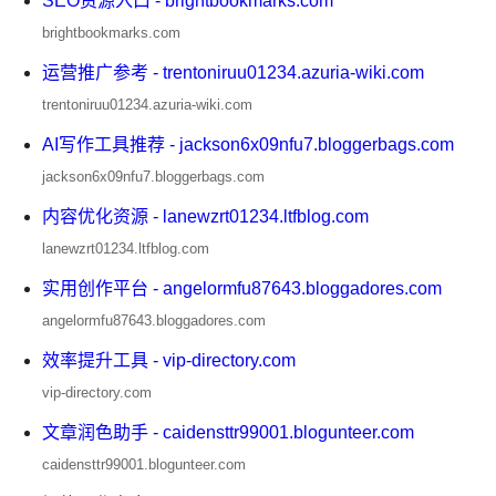
SEO资源入口 - brightbookmarks.com
brightbookmarks.com
运营推广参考 - trentoniruu01234.azuria-wiki.com
trentoniruu01234.azuria-wiki.com
AI写作工具推荐 - jackson6x09nfu7.bloggerbags.com
jackson6x09nfu7.bloggerbags.com
内容优化资源 - lanewzrt01234.ltfblog.com
lanewzrt01234.ltfblog.com
实用创作平台 - angelormfu87643.bloggadores.com
angelormfu87643.bloggadores.com
效率提升工具 - vip-directory.com
vip-directory.com
文章润色助手 - caidensttr99001.blogunteer.com
caidensttr99001.blogunteer.com