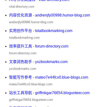
vital-directory.com
内容优化资源 - andrenjfy00998.humor-blog.com
andrenjfy00998.humor-blog.com
实用创作平台 - totalbookmarking.com
totalbookmarking.com
效率提升工具 - forum-directory.com
forum-directory.com
文章润色助手 - yxzbookmarks.com
yxzbookmarks.com
智能写作参考 - mateo7e44fcx0.blue-blogs.com
mateo7e44fcx0.blue-blogs.com
站长工具导航 - griffinkgar76654.blogunteer.com
griffinkgar76654.blogunteer.com