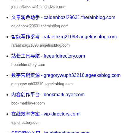
jordan6w55ewl4.blogadvize.com
文章润色助手 - caidenbozi29631.therainblog.com
caidenbozi29631.therainblog.com
智能写作参考 - rafaelhzrg21098.angelinsblog.com
rafaelhzrg21098.angelinsblog.com
站长工具导航 - freeurldirectory.com
freeurldirectory.com
数字营销资源 - gregorywuph33210.ageeksblog.com
gregorywuph33210.ageeksblog.com
内容创作平台 - bookmarklayer.com
bookmarklayer.com
在线效率方案 - vip-directory.com
vip-directory.com