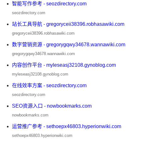
智能写作参考 - seozdirectory.com
seozdirectory.com
站长工具导航 - gregoryceii38396.robhasawiki.com
gregoryceii38396.robhasawiki.com
数字营销资源 - gregorygqwy34678.wannawiki.com
gregorygqwy34678.wannawiki.com
内容创作平台 - myleseasj32108.gynoblog.com
myleseasj32108.gynoblog.com
在线效率方案 - seozdirectory.com
seozdirectory.com
SEO资源入口 - nowbookmarks.com
nowbookmarks.com
运营推广参考 - sethoepx46803.hyperionwiki.com
sethoepx46803.hyperionwiki.com