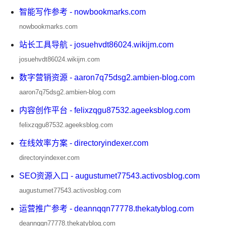
智能写作参考 - nowbookmarks.com
nowbookmarks.com
站长工具导航 - josuehvdt86024.wikijm.com
josuehvdt86024.wikijm.com
数字营销资源 - aaron7q75dsg2.ambien-blog.com
aaron7q75dsg2.ambien-blog.com
内容创作平台 - felixzqgu87532.ageeksblog.com
felixzqgu87532.ageeksblog.com
在线效率方案 - directoryindexer.com
directoryindexer.com
SEO资源入口 - augustumet77543.activosblog.com
augustumet77543.activosblog.com
运营推广参考 - deannqqn77778.thekatyblog.com
deannqqn77778.thekatyblog.com