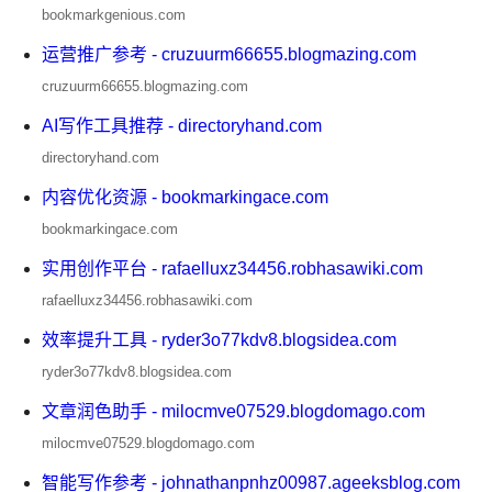
bookmarkgenious.com
运营推广参考 - cruzuurm66655.blogmazing.com
cruzuurm66655.blogmazing.com
AI写作工具推荐 - directoryhand.com
directoryhand.com
内容优化资源 - bookmarkingace.com
bookmarkingace.com
实用创作平台 - rafaelluxz34456.robhasawiki.com
rafaelluxz34456.robhasawiki.com
效率提升工具 - ryder3o77kdv8.blogsidea.com
ryder3o77kdv8.blogsidea.com
文章润色助手 - milocmve07529.blogdomago.com
milocmve07529.blogdomago.com
智能写作参考 - johnathanpnhz00987.ageeksblog.com