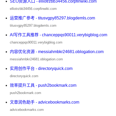
SEO资源入口 - elliotrzbb34456.corpfinwiki.com
elliotrzbb34456.corpfinwiki.com
运营推广参考 - titusvgpy85297.blogdemls.com
titusvgpy85297.blogdemls.com
AI写作工具推荐 - chanceppqs90011.verybigblog.com
chanceppqs90011.verybigblog.com
内容优化资源 - messiahmbkr24681.oblogation.com
messiahmbkr24681.oblogation.com
实用创作平台 - directoryquick.com
directoryquick.com
效率提升工具 - push2bookmark.com
push2bookmark.com
文章润色助手 - advicebookmarks.com
advicebookmarks.com