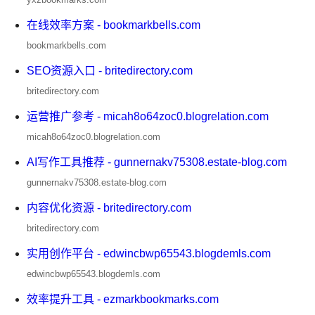
在线效率方案 - bookmarkbells.com
bookmarkbells.com
SEO资源入口 - britedirectory.com
britedirectory.com
运营推广参考 - micah8o64zoc0.blogrelation.com
micah8o64zoc0.blogrelation.com
AI写作工具推荐 - gunnernakv75308.estate-blog.com
gunnernakv75308.estate-blog.com
内容优化资源 - britedirectory.com
britedirectory.com
实用创作平台 - edwincbwp65543.blogdemls.com
edwincbwp65543.blogdemls.com
效率提升工具 - ezmarkbookmarks.com