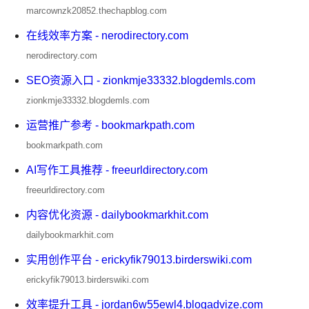
marcownzk20852.thechapblog.com
在线效率方案 - nerodirectory.com
nerodirectory.com
SEO资源入口 - zionkmje33332.blogdemls.com
zionkmje33332.blogdemls.com
运营推广参考 - bookmarkpath.com
bookmarkpath.com
AI写作工具推荐 - freeurldirectory.com
freeurldirectory.com
内容优化资源 - dailybookmarkhit.com
dailybookmarkhit.com
实用创作平台 - erickyfik79013.birderswiki.com
erickyfik79013.birderswiki.com
效率提升工具 - jordan6w55ewl4.blogadvize.com