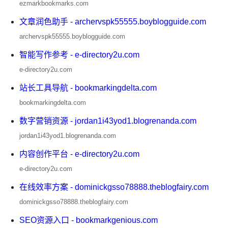
ezmarkbookmarks.com
文章润色助手 - archervspk55555.boyblogguide.com
archervspk55555.boyblogguide.com
智能写作参考 - e-directory2u.com
e-directory2u.com
站长工具导航 - bookmarkingdelta.com
bookmarkingdelta.com
数字营销资源 - jordan1i43yod1.blogrenanda.com
jordan1i43yod1.blogrenanda.com
内容创作平台 - e-directory2u.com
e-directory2u.com
在线效率方案 - dominickgsso78888.theblogfairy.com
dominickgsso78888.theblogfairy.com
SEO资源入口 - bookmarkgenious.com