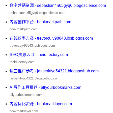
数字营销资源 - sebastian4n65gyq6.blogoscience.com
sebastian4n65gyq6.blogoscience.com
内容创作平台 - bookmarkpath.com
bookmarkpath.com
在线效率方案 - trevorcujy98643.losblogos.com
trevorcujy98643.losblogos.com
SEO资源入口 - theidirectory.com
theidirectory.com
运营推广参考 - jasperkfyo54321.blogspothub.com
jasperkfyo54321.blogspothub.com
AI写作工具推荐 - allyourbookmarks.com
allyourbookmarks.com
内容优化资源 - bookmarklayer.com
bookmarklayer.com