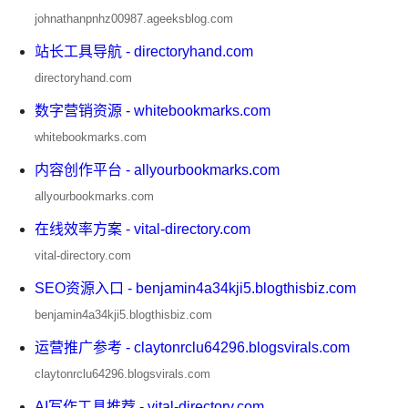
johnathanpnhz00987.ageeksblog.com
站长工具导航 - directoryhand.com
directoryhand.com
数字营销资源 - whitebookmarks.com
whitebookmarks.com
内容创作平台 - allyourbookmarks.com
allyourbookmarks.com
在线效率方案 - vital-directory.com
vital-directory.com
SEO资源入口 - benjamin4a34kji5.blogthisbiz.com
benjamin4a34kji5.blogthisbiz.com
运营推广参考 - claytonrclu64296.blogsvirals.com
claytonrclu64296.blogsvirals.com
AI写作工具推荐 - vital-directory.com