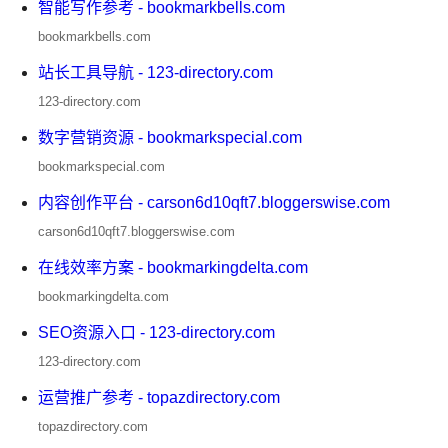
智能写作参考 - bookmarkbells.com
bookmarkbells.com
站长工具导航 - 123-directory.com
123-directory.com
数字营销资源 - bookmarkspecial.com
bookmarkspecial.com
内容创作平台 - carson6d10qft7.bloggerswise.com
carson6d10qft7.bloggerswise.com
在线效率方案 - bookmarkingdelta.com
bookmarkingdelta.com
SEO资源入口 - 123-directory.com
123-directory.com
运营推广参考 - topazdirectory.com
topazdirectory.com