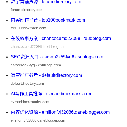
数字营销资源 - forum-directory.com
forum-directory.com
内容创作平台 - top100bookmark.com
top100bookmark.com
在线效率方案 - chancecumd22098.life3dblog.com
chancecumd22098.life3dblog.com
SEO资源入口 - carson2k55fyq6.csublogs.com
carson2k55fyq6.csublogs.com
运营推广参考 - defaultdirectory.com
defaultdirectory.com
AI写作工具推荐 - ezmarkbookmarks.com
ezmarkbookmarks.com
内容优化资源 - emilionfvj32086.daneblogger.com
emilionfvj32086.daneblogger.com