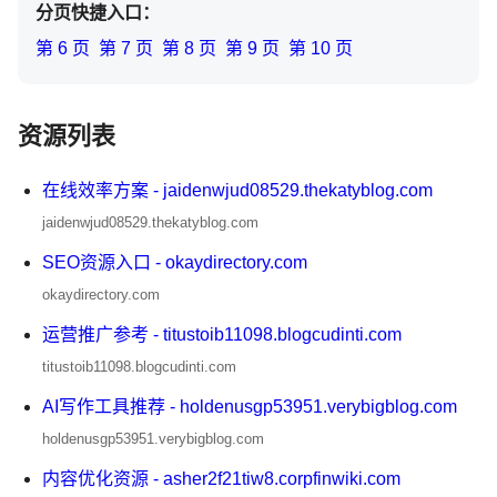
分页快捷入口：
第 6 页
第 7 页
第 8 页
第 9 页
第 10 页
资源列表
在线效率方案 - jaidenwjud08529.thekatyblog.com
jaidenwjud08529.thekatyblog.com
SEO资源入口 - okaydirectory.com
okaydirectory.com
运营推广参考 - titustoib11098.blogcudinti.com
titustoib11098.blogcudinti.com
AI写作工具推荐 - holdenusgp53951.verybigblog.com
holdenusgp53951.verybigblog.com
内容优化资源 - asher2f21tiw8.corpfinwiki.com