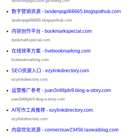
donovanplga11009.gynoblog.com
数字营销资源 - landenpqpl66665.blogspothub.com
landenpqpl66665.blogspothub.com
内容创作平台 - bookmarkspecial.com
bookmarkspecial.com
在线效率方案 - livebookmarking.com
livebookmarking.com
SEO资源入口 - ezylinkdirectory.com
ezylinkdirectory.com
运营推广参考 - juan3n66jdv9.blog-a-story.com
juan3n66jdv9.blog-a-story.com
AI写作工具推荐 - ezylinkdirectory.com
ezylinkdirectory.com
内容优化资源 - connerziuw23456.laowaiblog.com