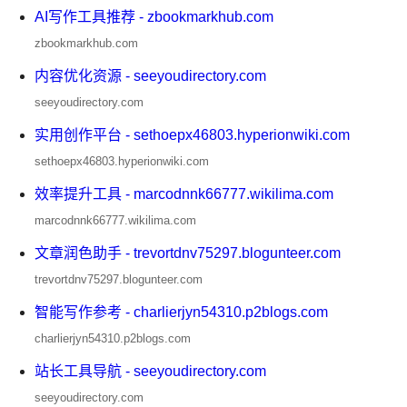
AI写作工具推荐 - zbookmarkhub.com
zbookmarkhub.com
内容优化资源 - seeyoudirectory.com
seeyoudirectory.com
实用创作平台 - sethoepx46803.hyperionwiki.com
sethoepx46803.hyperionwiki.com
效率提升工具 - marcodnnk66777.wikilima.com
marcodnnk66777.wikilima.com
文章润色助手 - trevortdnv75297.blogunteer.com
trevortdnv75297.blogunteer.com
智能写作参考 - charlierjyn54310.p2blogs.com
charlierjyn54310.p2blogs.com
站长工具导航 - seeyoudirectory.com
seeyoudirectory.com