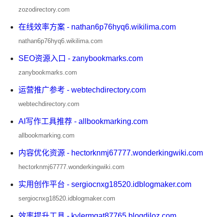
zozodirectory.com
在线效率方案 - nathan6p76hyq6.wikilima.com
nathan6p76hyq6.wikilima.com
SEO资源入口 - zanybookmarks.com
zanybookmarks.com
运营推广参考 - webtechdirectory.com
webtechdirectory.com
AI写作工具推荐 - allbookmarking.com
allbookmarking.com
内容优化资源 - hectorknmj67777.wonderkingwiki.com
hectorknmj67777.wonderkingwiki.com
实用创作平台 - sergiocnxg18520.idblogmaker.com
sergiocnxg18520.idblogmaker.com
效率提升工具 - kylermgat87765.blogdiloz.com