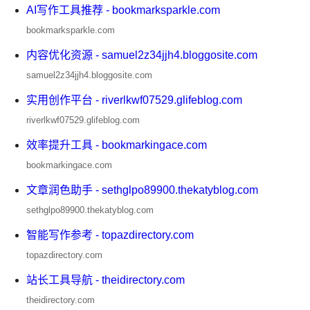
AI写作工具推荐 - bookmarksparkle.com
bookmarksparkle.com
内容优化资源 - samuel2z34jjh4.bloggosite.com
samuel2z34jjh4.bloggosite.com
实用创作平台 - riverlkwf07529.glifeblog.com
riverlkwf07529.glifeblog.com
效率提升工具 - bookmarkingace.com
bookmarkingace.com
文章润色助手 - sethglpo89900.thekatyblog.com
sethglpo89900.thekatyblog.com
智能写作参考 - topazdirectory.com
topazdirectory.com
站长工具导航 - theidirectory.com
theidirectory.com