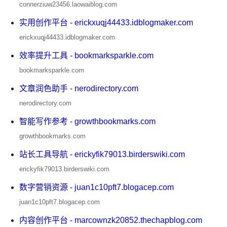
connerziuw23456.laowaiblog.com
实用创作平台 - erickxuqj44433.idblogmaker.com
erickxuqj44433.idblogmaker.com
效率提升工具 - bookmarksparkle.com
bookmarksparkle.com
文章润色助手 - nerodirectory.com
nerodirectory.com
智能写作参考 - growthbookmarks.com
growthbookmarks.com
站长工具导航 - erickyfik79013.birderswiki.com
erickyfik79013.birderswiki.com
数字营销资源 - juan1c10pft7.blogacep.com
juan1c10pft7.blogacep.com
内容创作平台 - marcownzk20852.thechapblog.com