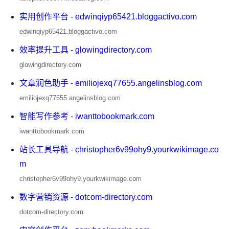
实用创作平台 - edwinqiyp65421.bloggactivo.com
edwinqiyp65421.bloggactivo.com
效率提升工具 - glowingdirectory.com
glowingdirectory.com
文章润色助手 - emiliojexq77655.angelinsblog.com
emiliojexq77655.angelinsblog.com
智能写作参考 - iwanttobookmark.com
iwanttobookmark.com
站长工具导航 - christopher6v99ohy9.yourkwikimage.co
m
christopher6v99ohy9.yourkwikimage.com
数字营销资源 - dotcom-directory.com
dotcom-directory.com