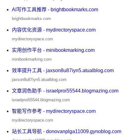
AI写作工具推荐 - brightbookmarks.com
brightbookmarks.com
内容优化资源 - mydirectoryspace.com
mydirectoryspace.com
实用创作平台 - minibookmarking.com
minibookmarking.com
效率提升工具 - jaxson8u87iyn5.atualblog.com
jaxson8u87iyn5.atualblog.com
文章润色助手 - israelproi55544.blogmazing.com
israelproi55544.blogmazing.com
智能写作参考 - mydirectoryspace.com
mydirectoryspace.com
站长工具导航 - donovanplga11009.gynoblog.com