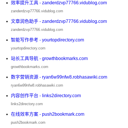
效率提升工具 - zanderdzvp77766.vidublog.com
zanderdzvp77766.vidublog.com
文章润色助手 - zanderdzvp77766.vidublog.com
zanderdzvp77766.vidublog.com
智能写作参考 - yourtopdirectory.com
yourtopdirectory.com
站长工具导航 - growthbookmarks.com
growthbookmarks.com
数字营销资源 - ryan6w99nfw8.robhasawiki.com
ryan6w99nfw8.robhasawiki.com
内容创作平台 - links2directory.com
links2directory.com
在线效率方案 - push2bookmark.com
push2bookmark.com