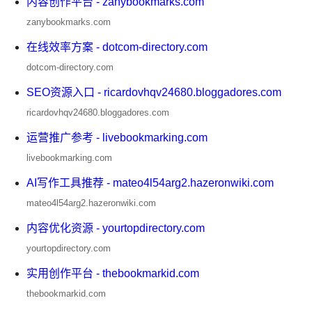
内容创作平台 - zanybookmarks.com
zanybookmarks.com
在线效率方案 - dotcom-directory.com
dotcom-directory.com
SEO资源入口 - ricardovhqv24680.bloggadores.com
ricardovhqv24680.bloggadores.com
运营推广参考 - livebookmarking.com
livebookmarking.com
AI写作工具推荐 - mateo4l54arg2.hazeronwiki.com
mateo4l54arg2.hazeronwiki.com
内容优化资源 - yourtopdirectory.com
yourtopdirectory.com
实用创作平台 - thebookmarkid.com
thebookmarkid.com