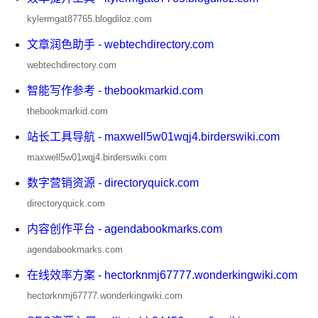
kylermgat87765.blogdiloz.com
文章润色助手 - webtechdirectory.com
webtechdirectory.com
智能写作参考 - thebookmarkid.com
thebookmarkid.com
站长工具导航 - maxwell5w01wqj4.birderswiki.com
maxwell5w01wqj4.birderswiki.com
数字营销资源 - directoryquick.com
directoryquick.com
内容创作平台 - agendabookmarks.com
agendabookmarks.com
在线效率方案 - hectorknmj67777.wonderkingwiki.com
hectorknmj67777.wonderkingwiki.com